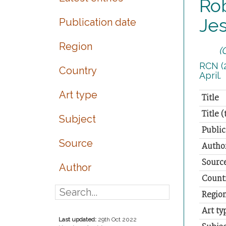
Rob
Jes
Publication date
Region
(
RCN (2
Country
April.
Art type
Title
Title 
Subject
Public
Source
Autho
Sourc
Author
Count
Regio
Art ty
Last updated:
29th Oct 2022