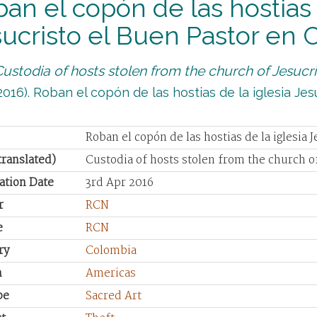
an el copón de las hostias 
ucristo el Buen Pastor en 
Custodia of hosts stolen from the church of Jesucri
016). Roban el copón de las hostias de la iglesia Jes
Roban el copón de las hostias de la iglesia 
(translated)
Custodia of hosts stolen from the church of
ation Date
3rd Apr 2016
r
RCN
e
RCN
ry
Colombia
n
Americas
pe
Sacred Art